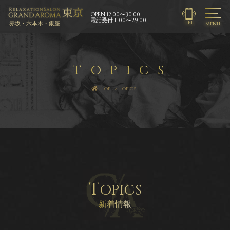
OPEN 12:00〜30:00
電話受付 11:00〜29:00
TEL
赤坂・六本木・銀座
menu
T
O
P
I
C
S
Top
Topics
T
OPICS
新着情報