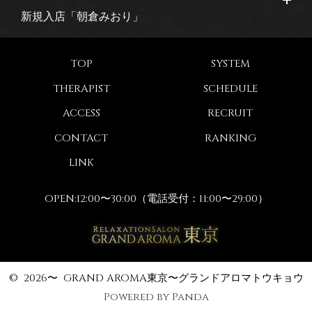
新規入店「朝倉みおり」
TOP
SYSTEM
2026-06-24
THERAPIST
SCHEDULE
新規入店「花輪れい」
ACCESS
RECRUIT
CONTACT
RANKING
2026-06-0
LINK
7
OPEN:
12:00〜30:00（電話受付：11:00〜29:00）
新規入店「小林みくり」
2026-06-0
©
2026〜 GRAND AROMA東京〜グランドアロマトウキョウ
3
Powered by Panda
新規入店「須川みほ」